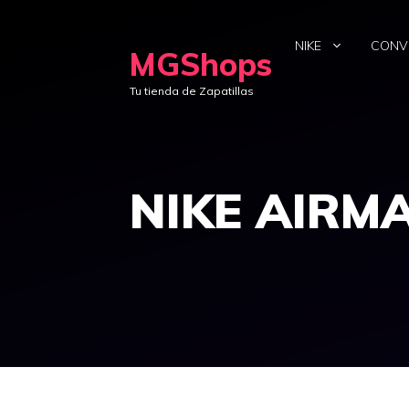
Saltar
al
NIKE
CONV
MGShops
contenido
Tu tienda de Zapatillas
NIKE AIRM