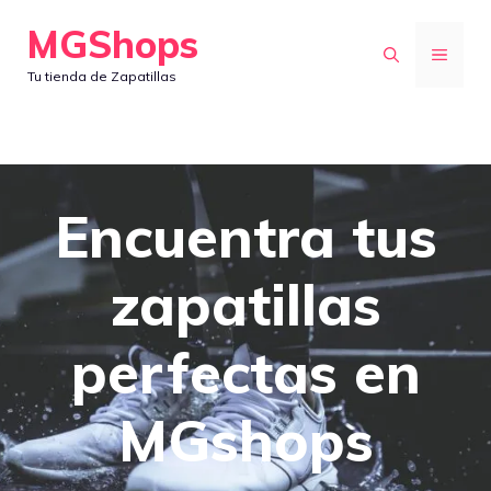
Saltar
MGShops
al
MENÚ
Tu tienda de Zapatillas
contenido
Encuentra tus
zapatillas
perfectas en
MGshops