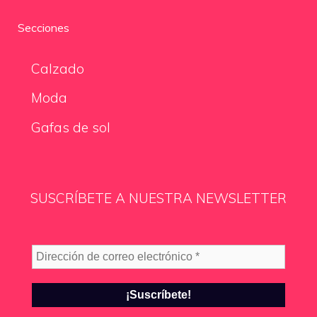
Secciones
Calzado
Moda
Gafas de sol
SUSCRÍBETE A NUESTRA NEWSLETTER
Dirección
de
correo
electrónico
*