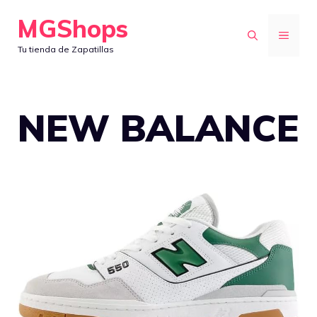
Saltar
MGShops
al
MENÚ
Tu tienda de Zapatillas
contenido
NEW BALANCE