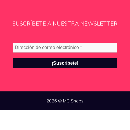
SUSCRÍBETE A NUESTRA NEWSLETTER
Dirección
de
correo
electrónico
*
2026 © MG Shops